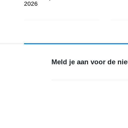
2026
Fietstoc
ScleroHop Bier Festival 2026
Meld je aan voor de ni