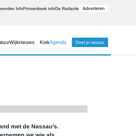
Adverteren
eemden Info
Prinsenbeek info
De Redactie
tuur
Wijknieuws
Kiek
Agenda
Deel je nieuws
and met de Nassau’s.
vernemen we wie als