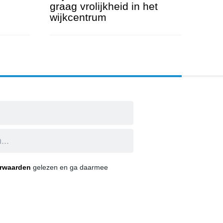
graag vrolijkheid in het
wijkcentrum
na Summer
Wijkministerren willen graag vrolijkheid in het wi
orwaarden
gelezen en ga daarmee