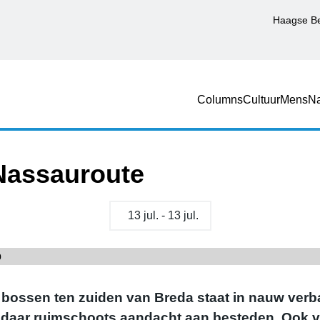
Haagse B
Columns
Cultuur
Mens
Na
 Nassauroute
13 jul. - 13 jul.
bossen ten zuiden van Breda staat in nauw verb
e daar ruimschoots aandacht aan besteden. Ook 