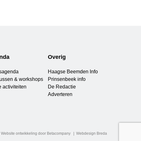
nda
Overig
sagenda
Haagse Beemden Info
ussen & workshops
Prinsenbeek info
 activiteiten
De Redactie
Adverteren
Website ontwikkeling door Betacompany
Webdesign Breda