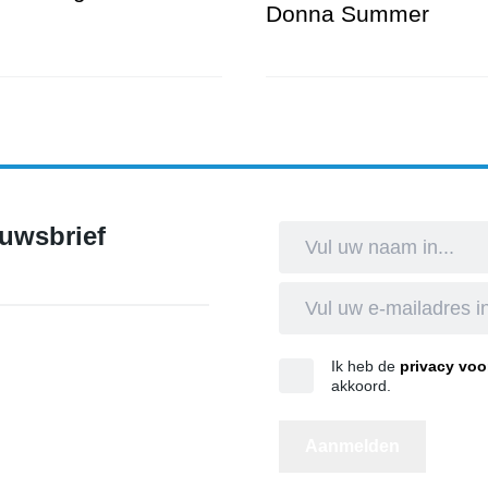
Donna Summer
ht Regte Heide
Donna’s Hot Stuff eert Don
euwsbrief
Ik heb de
privacy vo
akkoord.