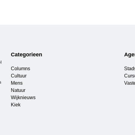
Categorieen
Age
l
Columns
Stad
Cultuur
Curs
s
Mens
Vaste
Natuur
Wijknieuws
Kiek