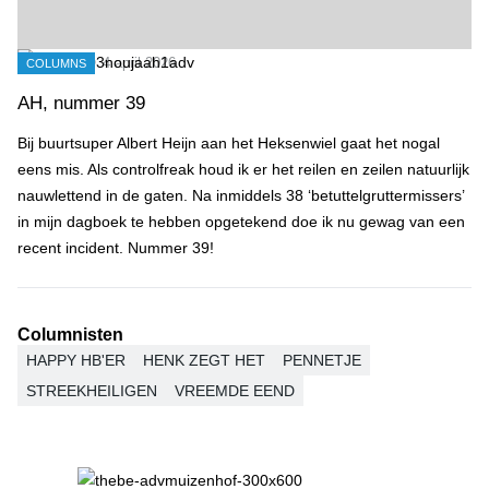
4 april 2026
COLUMNS
AH, nummer 39
Bij buurtsuper Albert Heijn aan het Heksenwiel gaat het nogal
eens mis. Als controlfreak houd ik er het reilen en zeilen natuurlijk
nauwlettend in de gaten. Na inmiddels 38 ‘betuttelgruttermissers’
in mijn dagboek te hebben opgetekend doe ik nu gewag van een
recent incident. Nummer 39!
Columnisten
HAPPY HB'ER
HENK ZEGT HET
PENNETJE
STREEKHEILIGEN
VREEMDE EEND