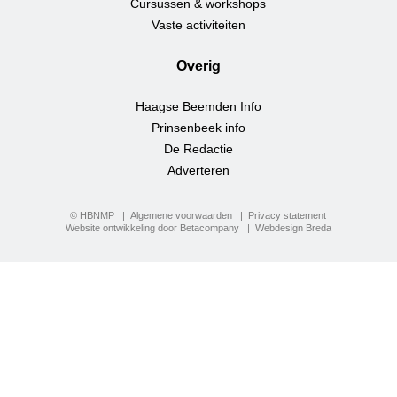
Cursussen & workshops
Vaste activiteiten
Overig
Haagse Beemden Info
Prinsenbeek info
De Redactie
Adverteren
© HBNMP
Algemene voorwaarden
Privacy statement
Website ontwikkeling door Betacompany
Webdesign Breda