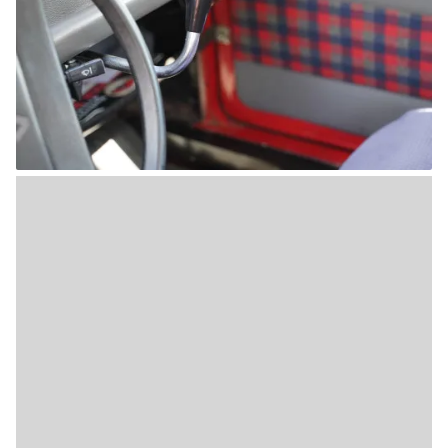
koude kikkerlandje gelegd. Ik denk ik terug aan de laatste
carnaval. Wat heerste er toen, amper een paar maanden
geleden, een felle koude. Berekoud was het. Nu worden we
getrakteerd op getalswaarden die in de buurt van onze
lichaamstemperatuur komen.
Met samengeknepen knieën