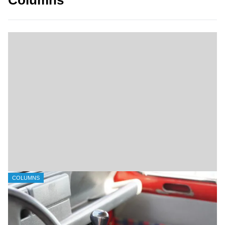
Columns
Hittestress
25 juni 2026
COLUMNS
Hittestress
Een overweldigende hittedeken wordt over ons doorgaans zo