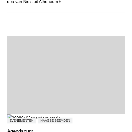
opa van Niels uit Atheneum 6
Open voor jou - Niels van Loenhout
EVENEMENTEN
HAAGSE BEEMDEN
Agendapunt