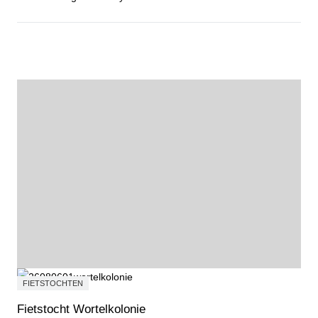
Courgetterisotto met zongedroogde tomaat
FIETSTOCHTEN
Fietstocht Wortelkolonie