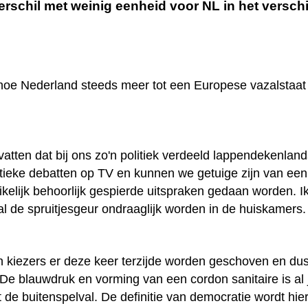
rschil met weinig eenheid voor NL in het verschi
hoe Nederland steeds meer tot een Europese vazalstaat
l
 vatten dat bij ons zo'n politiek verdeeld lappendekenla
itieke debatten op TV en kunnen we getuige zijn van ee
kelijk behoorlijk gespierde uitspraken gedaan worden. Ik
l de spruitjesgeur ondraaglijk worden in de huiskamers
 kiezers er deze keer terzijde worden geschoven en dus
 De blauwdruk en vorming van een cordon sanitaire is al
t de buitenspelval. De definitie van democratie wordt hi