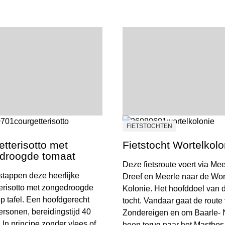
FIETSTOCHTEN
tterisotto met
Fietstocht Wortelkolo
droogde tomaat
Deze fietsroute voert via Mee
 stappen deze heerlijke
Dreef en Meerle naar de Wor
erisotto met zongedroogde
Kolonie. Het hoofddoel van 
p tafel. Een hoofdgerecht
tocht. Vandaar gaat de route 
ersonen, bereidingstijd 40
Zondereigen en om Baarle-
 In principe zonder vlees of
heen terug naar het Mastbos