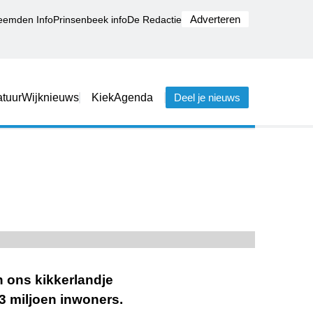
Adverteren
eemden Info
Prinsenbeek info
De Redactie
tuur
Wijknieuws
Kiek
Agenda
Deel je nieuws
n ons kikkerlandje
73 miljoen inwoners.