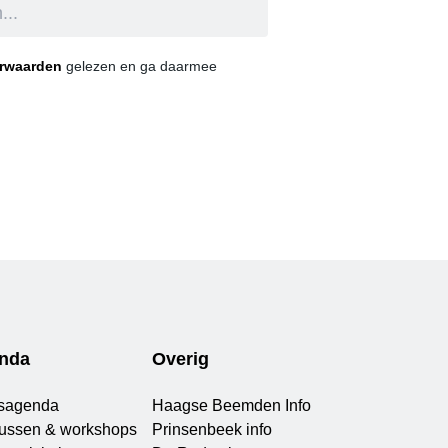
orwaarden
gelezen en ga daarmee
nda
Overig
sagenda
Haagse Beemden Info
ussen & workshops
Prinsenbeek info