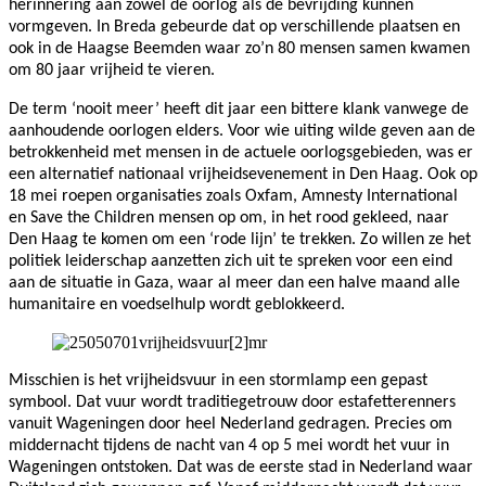
herinnering aan zowel de oorlog als de bevrijding kunnen
vormgeven. In Breda gebeurde dat op verschillende plaatsen en
ook in de Haagse Beemden waar zo’n 80 mensen samen kwamen
om 80 jaar vrijheid te vieren.
De term ‘nooit meer’ heeft dit jaar een bittere klank vanwege de
aanhoudende oorlogen elders. Voor wie uiting wilde geven aan de
betrokkenheid met mensen in de actuele oorlogsgebieden, was er
een alternatief nationaal vrijheidsevenement in Den Haag. Ook op
18 mei roepen organisaties zoals Oxfam, Amnesty International
en Save the Children mensen op om, in het rood gekleed, naar
Den Haag te komen om een ‘rode lijn’ te trekken. Zo willen ze het
politiek leiderschap aanzetten zich uit te spreken voor een eind
aan de situatie in Gaza, waar al meer dan een halve maand alle
humanitaire en voedselhulp wordt geblokkeerd.
Misschien is het vrijheidsvuur in een stormlamp een gepast
symbool. Dat vuur wordt traditiegetrouw door estafetterenners
vanuit Wageningen door heel Nederland gedragen. Precies om
middernacht tijdens de nacht van 4 op 5 mei wordt het vuur in
Wageningen ontstoken. Dat was de eerste stad in Nederland waar