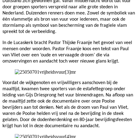
Duitsland zich gewonnen gaf. Vanaf middernacht wordt dat vuur
door groepen sporters verspreid naar alle grote steden in
Nederland. Duizenden renners doen mee. Zowel de symboliek van
één vlammetje als bron van vuur voor iedereen, maar ook de
stormlamp als symbool van bescherming van de fragiele vlam
spreekt tot de verbeelding.
In de Lucaskerk bracht Pastor Thijske Fraanje het gevoel van veel
mensen onder woorden. Pastor Fraanje koos een tekst van Paul
van Vliet over een ‘oude en vervaagde droom’ die via
omzwervingen en aandacht toch weer nieuwe glans krijgt.
Voordat de wijkgenoten en vrijwilligers aanschoven bij de
maaltijd, kwamen twee sporters van de estafettegroep onder
leiding van Gijs Driesprong het vuur binnendragen. Na afloop van
de maaltijd zette ook de documentaire over onze Poolse
bevrijders aan tot denken. Net als de droom van Paul van Vliet,
waren de Poolse helden vrij snel na de bevrijding in de steek
gelaten. Door de dodenherdenking en 80-jaar bevrijdingsfeesten
krijgt hun lot in deze documentaire nu aandacht.