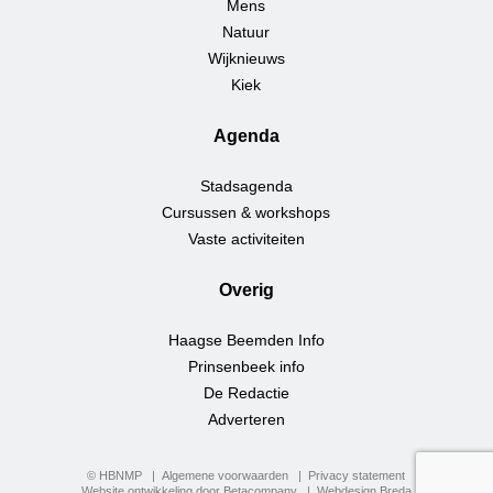
Mens
Natuur
Wijknieuws
Kiek
Agenda
Stadsagenda
Cursussen & workshops
Vaste activiteiten
Overig
Haagse Beemden Info
Prinsenbeek info
De Redactie
Adverteren
© HBNMP
Algemene voorwaarden
Privacy statement
Website ontwikkeling door Betacompany
Webdesign Breda