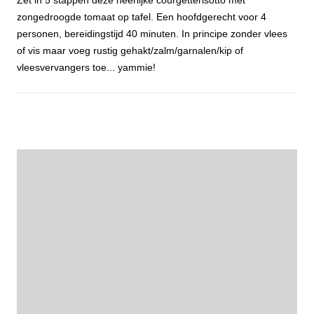
Zet in 5 stappen deze heerlijke courgetterisotto met
zongedroogde tomaat op tafel. Een hoofdgerecht voor 4
personen, bereidingstijd 40 minuten. In principe zonder vlees
of vis maar voeg rustig gehakt/zalm/garnalen/kip of
vleesvervangers toe... yammie!
Courgetterisotto met zongedroogde tomaat