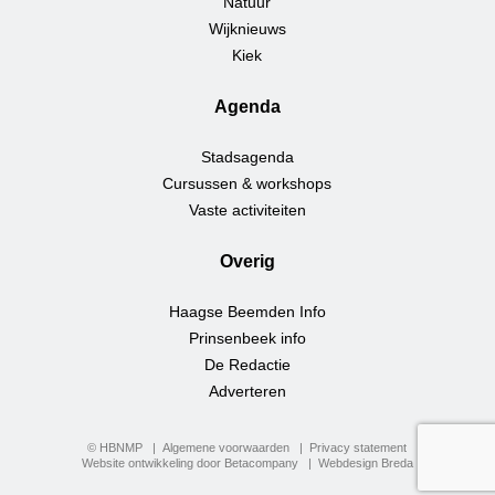
Natuur
Wijknieuws
Kiek
Agenda
Stadsagenda
Cursussen & workshops
Vaste activiteiten
Overig
Haagse Beemden Info
Prinsenbeek info
De Redactie
Adverteren
© HBNMP
Algemene voorwaarden
Privacy statement
Website ontwikkeling door Betacompany
Webdesign Breda