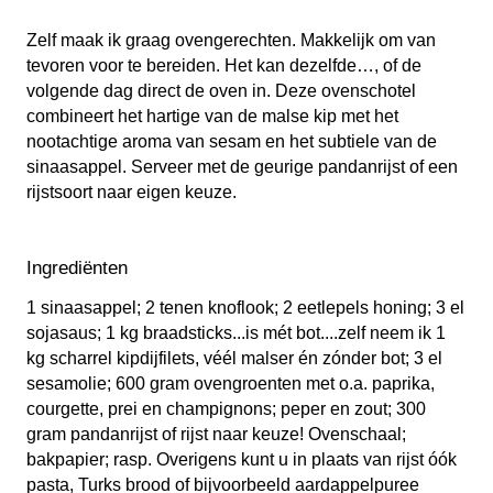
Zelf maak ik graag ovengerechten. Makkelijk om van
tevoren voor te bereiden. Het kan dezelfde…, of de
volgende dag direct de oven in. Deze ovenschotel
combineert het hartige van de malse kip met het
nootachtige aroma van sesam en het subtiele van de
sinaasappel. Serveer met de geurige pandanrijst of een
rijstsoort naar eigen keuze.
Ingrediënten
1 sinaasappel; 2 tenen knoflook; 2 eetlepels honing; 3 el
sojasaus; 1 kg braadsticks...is mét bot....zelf neem ik 1
kg scharrel kipdijfilets, véél malser én zónder bot; 3 el
sesamolie; 600 gram ovengroenten met o.a. paprika,
courgette, prei en champignons; peper en zout; 300
gram pandanrijst of rijst naar keuze! Ovenschaal;
bakpapier; rasp. Overigens kunt u in plaats van rijst óók
pasta, Turks brood of bijvoorbeeld aardappelpuree