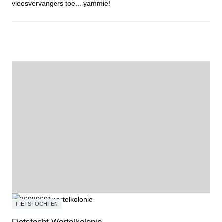
vleesvervangers toe... yammie!
Courgetterisotto met zongedroogde tomaat
FIETSTOCHTEN
Fietstocht Wortelkolonie