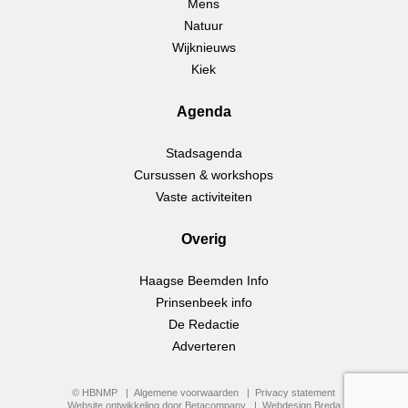
Mens
Natuur
Wijknieuws
Kiek
Agenda
Stadsagenda
Cursussen & workshops
Vaste activiteiten
Overig
Haagse Beemden Info
Prinsenbeek info
De Redactie
Adverteren
© HBNMP
Algemene voorwaarden
Privacy statement
Website ontwikkeling door Betacompany
Webdesign Breda