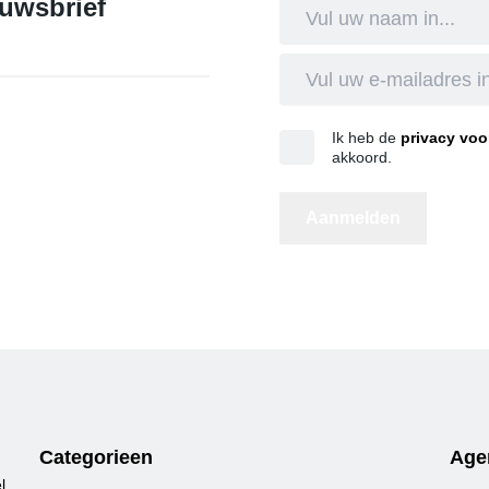
euwsbrief
Ik heb de
privacy vo
akkoord.
Categorieen
Age
l