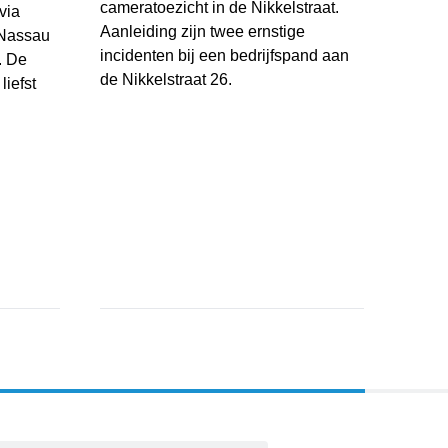
cameratoezicht in de Nikkelstraat.
via
Aanleiding zijn twee ernstige
 Nassau
incidenten bij een bedrijfspand aan
. De
de Nikkelstraat 26.
liefst
Gemeente Breda plaatst tijdelijk cameratoezicht 