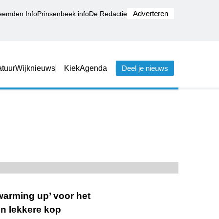
Adverteren
eemden Info
Prinsenbeek info
De Redactie
tuur
Wijknieuws
Kiek
Agenda
Deel je nieuws
warming up’ voor het
en lekkere kop