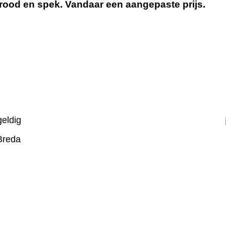
ood en spek. Vandaar een aangepaste prijs.
geldig
Breda