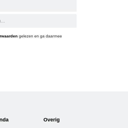
orwaarden
gelezen en ga daarmee
nda
Overig