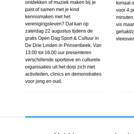
ontdekken of muziek maken bij je
tomaat o
past of samen met je kind
voor 4 p
kennismaken met het
minuten.
verenigingsleven? Dat kan op
vis maar
zaterdag 22 augustus tijdens de
gehakt/z
gratis Open Dag Sport & Cultuur in
vleesver
De Drie Linden in Prinsenbeek. Van
13.00 tot 16.00 uur presenteren
Courgett
verschillende sportieve en culturele
organisaties uit het dorp zich met
activiteiten, clinics en demonstraties
voor jong en oud.
Probeer, ontdek en doe mee tijdens de Open Dag S