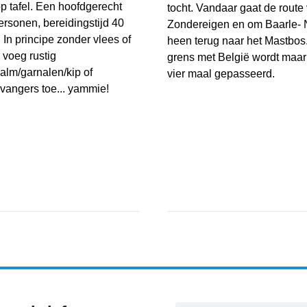
p tafel. Een hoofdgerecht
tocht. Vandaar gaat de route 
ersonen, bereidingstijd 40
Zondereigen en om Baarle-
 In principe zonder vlees of
heen terug naar het Mastbos
 voeg rustig
grens met België wordt maar 
alm/garnalen/kip of
vier maal gepasseerd.
vangers toe... yammie!
Fietstocht Wortelkolonie
erisotto met zongedroogde tomaat
port & Cultuur