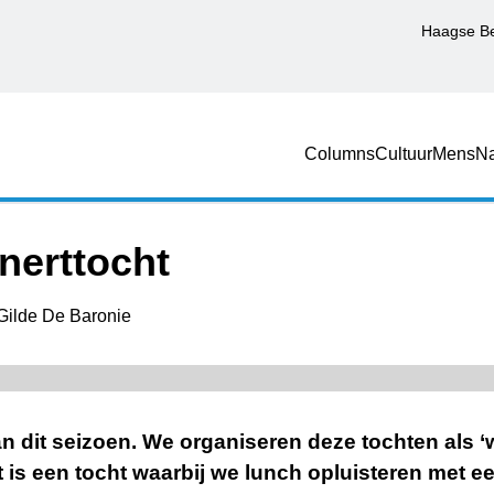
Haagse B
Columns
Cultuur
Mens
Na
Snerttocht
Gilde De Baronie
n dit seizoen. We organiseren deze tochten als ‘
t is een tocht waarbij we lunch opluisteren met e