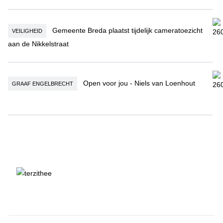
Gemeente Breda plaatst tijdelijk cameratoezicht aan de Nikkelstraat
Gemeente Breda plaatst tijdelijk cameratoezicht
VEILIGHEID
aan de Nikkelstraat
Open voor jou - Niels van Loenhout
Open voor jou - Niels van Loenhout
GRAAF ENGELBRECHT