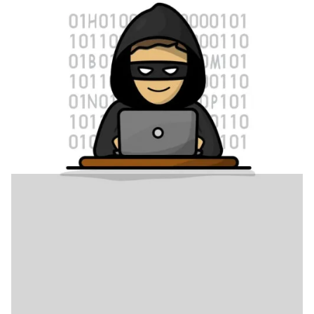
6 juli 2026
Cyber Tip van uw Cyberambassadeur (2)
Wachtwoorden zijn niet meer weg te denken om onze accounts
en apparatuur veilig te houden. Echter waar we vroeger genoeg
hadden aan een wachtwoord van 8 leestekens, heb je
tegenwoordig een wachtwoord nodig van minimaal 12 tot wel 16
tekens.
Cyber Tip van uw Cyberambassadeur