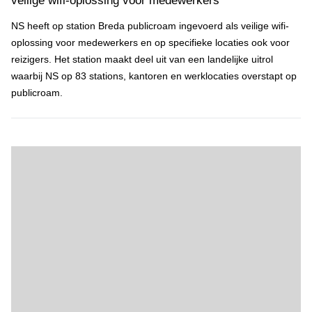
veilige wifi-oplossing voor medewerkers
NS heeft op station Breda publicroam ingevoerd als veilige wifi-
oplossing voor medewerkers en op specifieke locaties ook voor
reizigers. Het station maakt deel uit van een landelijke uitrol
waarbij NS op 83 stations, kantoren en werklocaties overstapt op
publicroam.
Drones: Plezier met risico – HCC!drones pleit voor strikte naleving r