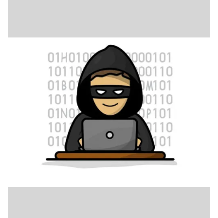
22 juni 2026
Cyber Tip van uw Cyberambassadeur
In een wereld die steeds digitaler wordt willen we graag met
iedereen verbonden zijn. Een mailtje naar een kennis, een
whatsappje naar familie of berichten lezen op internet. Maar dat
gaat niet altijd goed. Digitale criminaliteit, oftewel cybercrime,
komt steeds vaker voor. De enorme vooruitgang met AI maakt
het voor ons nog moeilijker om het één en ander te herkennen
en de waarheid van nep te onderscheiden.
Breda wordt op 9 mei speelveld voor robotica en AI tijdens Breda R