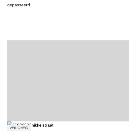
gepasseerd.
Fietstocht Wortelkolonie
VEILIGHEID