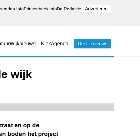
Adverteren
eemden Info
Prinsenbeek info
De Redactie
tuur
Wijknieuws
Kiek
Agenda
Deel je nieuws
e wijk
traat en op de
gen boden het project