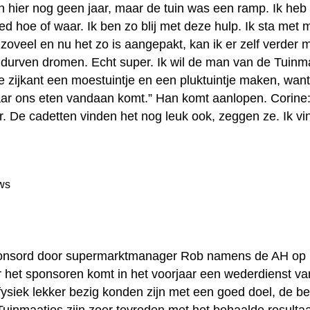
n hier nog geen jaar, maar de tuin was een ramp. Ik he
ed hoe of waar. Ik ben zo blij met deze hulp. Ik sta met 
zoveel en nu het zo is aangepakt, kan ik er zelf verder 
t durven dromen. Echt super. Ik wil de man van de Tuinm
zijkant een moestuintje en een pluktuintje maken, want i
aar ons eten vandaan komt.” Han komt aanlopen. Corine:
 De cadetten vinden het nog leuk ook, zeggen ze. Ik vind
ponsord door supermarktmanager Rob namens de AH op
r het sponsoren komt in het voorjaar een wederdienst v
e fysiek lekker bezig konden zijn met een goed doel, de b