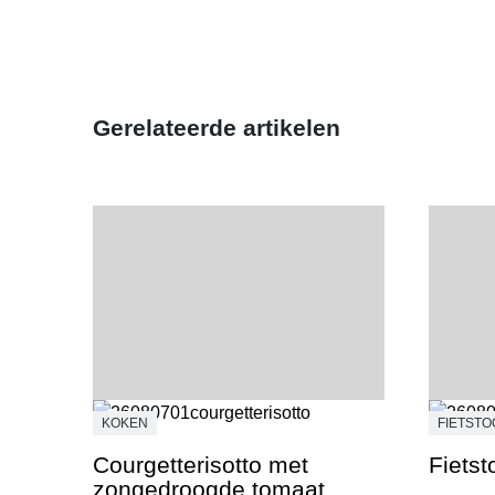
Gerelateerde artikelen
KOKEN
FIETST
Courgetterisotto met
Fietst
zongedroogde tomaat