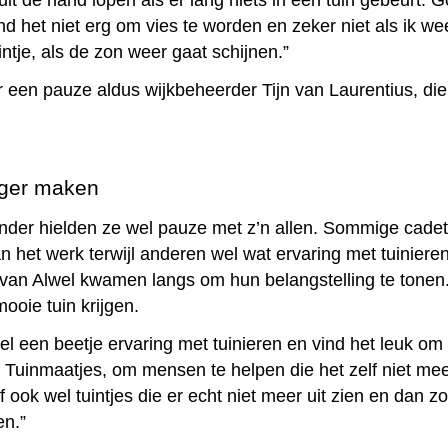
t de hand lopen als er lang niets in een tuin gebeurt. G
ind het niet erg om vies te worden en zeker niet als ik 
ntje, als de zon weer gaat schijnen.”
r een pauze aldus wijkbeheerder Tijn van Laurentius, die 
iger maken
nder hielden ze wel pauze met z’n allen. Sommige cadet
n het werk terwijl anderen wel wat ervaring met tuiniere
van Alwel kwamen langs om hun belangstelling te tonen.
oie tuin krijgen.
el een beetje ervaring met tuinieren en vind het leuk om h
 Tuinmaatjes, om mensen te helpen die het zelf niet mee
elf ook wel tuintjes die er echt niet meer uit zien en dan z
en.”