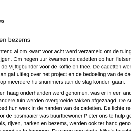
s en bezems
htend al om kwart voor acht werd verzameld om de tuin
 krijgen. Om negen uur kwamen de cadetten op hun fiets
 de Vijftigbunder voor de koffie en thee. De cadetten 
an gaf uitleg over het project en de bedoeling van de da
 zo op meerdere huisnummers aan de slag konden gaan.
 een haag onderhanden werd genomen, was er in een ande
 andere tuin werden overgroeide takken afgezaagd. De 
d hun werk in de handen van de cadetten. De lichte r
r de bosmaaier was buurtbewoner Pieter ons te hulp g
els, rijven, harken en bezems, werden ook ter hand gen