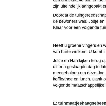
een opgeknapte tuin en de T
zijn uiteindelijk aangepakt 
Doordat de tuingereedschapp
de bewoners was. Josje en
Klaar voor een volgende tui
Heeft u groene vingers en w
van harte welkom. U komt i
Josje en Han kijken terug 
dit een geslaagde dag te la
meegeholpen om deze dag te
koffie/thee en lunch. Dank o
volgende maatschappelijke k
E:
tuinmaatjeshaagsebe