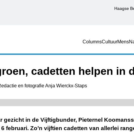
Haagse B
Columns
Cultuur
Mens
Na
roen, cadetten helpen in d
edactie en fotografie Anja Wierckx-Staps
r gezicht in de Vijftigbunder, Pieternel Koomanss
6 februari. Zo’n vijftien cadetten van allerlei ran