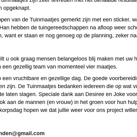
uinmaatjes zijn zeer tevreden met het behaalde resultaa
en opgeknapt.
en van de Tuinmaatjes gemerkt zijn met een sticker, was
 Han hebben de tuingereedschappen na afloop weer sc
n, want er staan er nog genoeg op de planning, zeker naa
ilt u ook graag mensen belangeloos blij maken met uw h
n een gezellig team van momenteel vier maatjes.
op een vruchtbare en gezellige dag. De goede voorbere
ten zijn. De Tuinmaatjes bedanken iedereen die op wat v
 laten slagen. Speciale dank aan Desiree en Joke voor
ok aan de mannen (en vrouw) in het groen voor hun hulp i
orpsdag hopen we dat jullie weer voor ons project will
emden@gmail.com