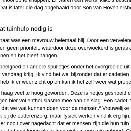
mooi op te knappen. Er waren een viertal kliko’s besch
 Dat is later die dag opgehaald door Son van Hoveniersbe
t tuinhulp nodig is
traat was een mevrouw helemaal blij. Door een vervelen
en geen prioriteit, waardoor deze overwoekerd is geraakt
nnen en het bleef hangen.
peelgoed en andere spulletjes onder het overgroeide uit
vandaag krijg. Ik vind het wel bijzonder dat er cadetten i
 heb ik er weer zicht op en kan ik het zelf weer wat prob
haag veel te hoog geworden. Deze is netjes gesnoeid en
gen hier vol enthousiasme mee aan de slag. Een cadet: 
jn dat we wat kunnen doen voor de mensen.“ Vrouwelijke ca
k bij de ouderenzorg, maar fysiek werken vind ik erg fij
 er nooit over nagedacht dat er mensen zijn die hun tuin