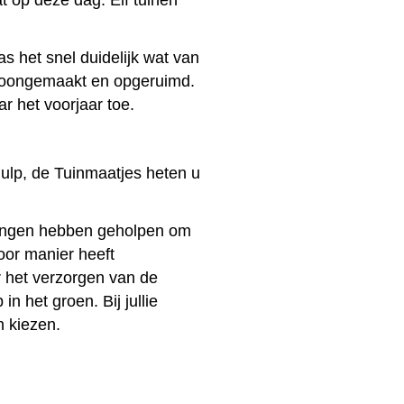
t op deze dag. Elf tuinen
 het snel duidelijk wat van
hoongemaakt en opgeruimd.
r het voorjaar toe.
ulp, de Tuinmaatjes heten u
idingen hebben geholpen om
oor manier heeft
 het verzorgen van de
n het groen. Bij jullie
en kiezen.