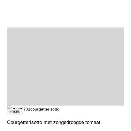
Probeer, ontdek en doe mee tijdens de Open Dag Sport & Cultuur
KOKEN
Courgetterisotto met zongedroogde tomaat