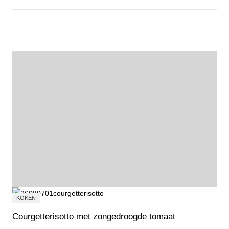
Probeer, ontdek en doe mee tijdens de Open Dag Sport & Cultuur
KOKEN
Courgetterisotto met zongedroogde tomaat