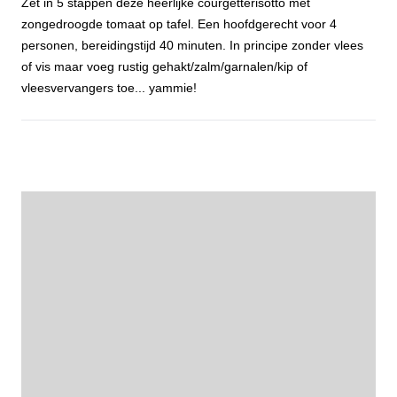
Zet in 5 stappen deze heerlijke courgetterisotto met
zongedroogde tomaat op tafel. Een hoofdgerecht voor 4
personen, bereidingstijd 40 minuten. In principe zonder vlees
of vis maar voeg rustig gehakt/zalm/garnalen/kip of
vleesvervangers toe... yammie!
Courgetterisotto met zongedroogde tomaat