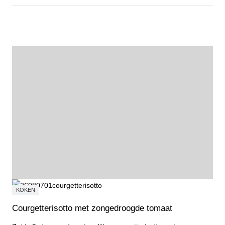
Probeer, ontdek en doe mee tijdens de Open Dag Sport & Cultuur
KOKEN
Courgetterisotto met zongedroogde tomaat