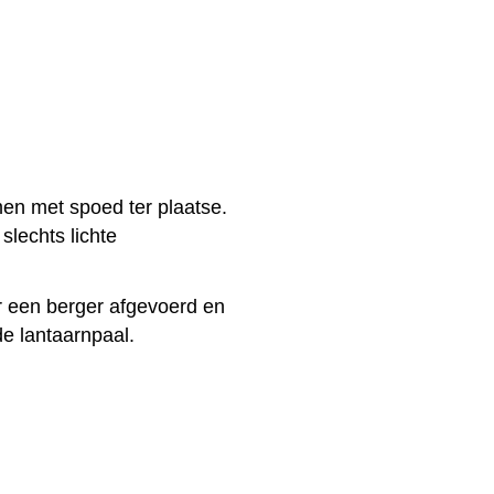
en met spoed ter plaatse.
lechts lichte
r een berger afgevoerd en
de lantaarnpaal.