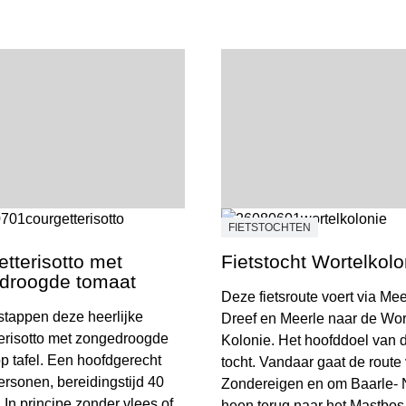
FIETSTOCHTEN
tterisotto met
Fietstocht Wortelkolo
droogde tomaat
Deze fietsroute voert via Mee
 stappen deze heerlijke
Dreef en Meerle naar de Wor
erisotto met zongedroogde
Kolonie. Het hoofddoel van 
p tafel. Een hoofdgerecht
tocht. Vandaar gaat de route 
ersonen, bereidingstijd 40
Zondereigen en om Baarle-
 In principe zonder vlees of
heen terug naar het Mastbos