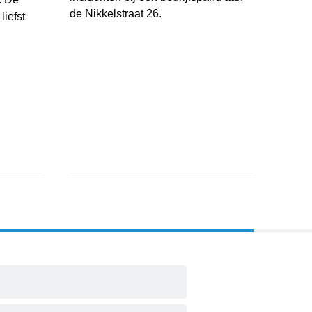
de Nikkelstraat 26.
liefst
Gemeente Breda plaatst tijdelijk cameratoezicht 