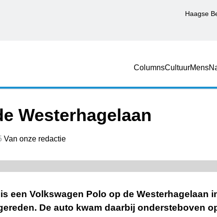
Haagse B
Columns
Cultuur
Mens
Na
de Westerhagelaan
5
Van onze redactie
is een Volkswagen Polo op de Westerhagelaan in
 gereden. De auto kwam daarbij ondersteboven op