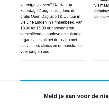
verenigingsleven? Dat kan op
vis maar
zaterdag 22 augustus tijdens de
gehakt/z
gratis Open Dag Sport & Cultuur in
vleesver
De Drie Linden in Prinsenbeek. Van
13.00 tot 16.00 uur presenteren
Courgett
verschillende sportieve en culturele
organisaties uit het dorp zich met
activiteiten, clinics en demonstraties
voor jong en oud.
Probeer, ontdek en doe mee tijdens de Open Dag S
Meld je aan voor de ni