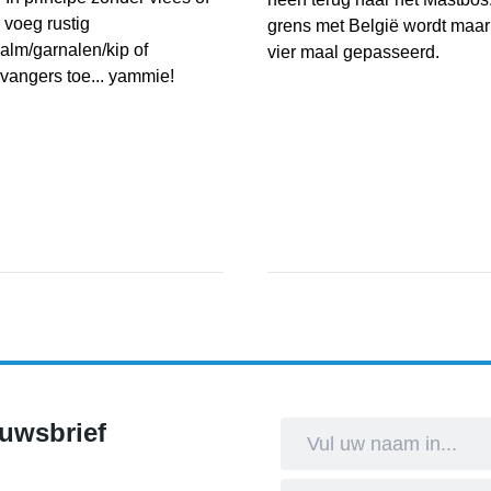
 voeg rustig
grens met België wordt maar 
alm/garnalen/kip of
vier maal gepasseerd.
vangers toe... yammie!
Fietstocht Wortelkolonie
erisotto met zongedroogde tomaat
port & Cultuur
euwsbrief