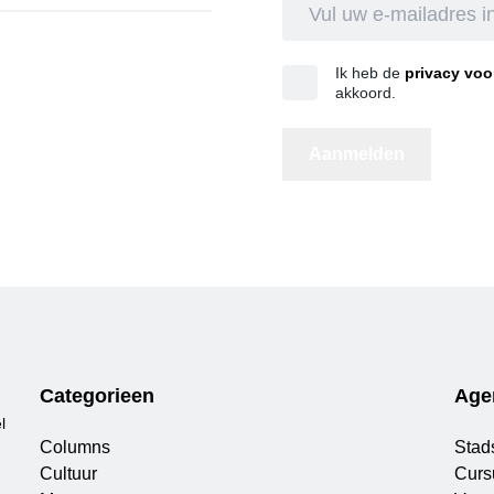
Ik heb de
privacy vo
akkoord.
Categorieen
Age
l
Columns
Stad
Cultuur
Curs