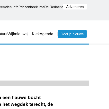
Adverteren
eemden Info
Prinsenbeek info
De Redactie
tuur
Wijknieuws
Kiek
Agenda
Deel je nieuws
 een flauwe bocht
 het wegdek terecht, de