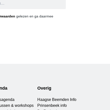
orwaarden
gelezen en ga daarmee
nda
Overig
sagenda
Haagse Beemden Info
ussen & workshops
Prinsenbeek info