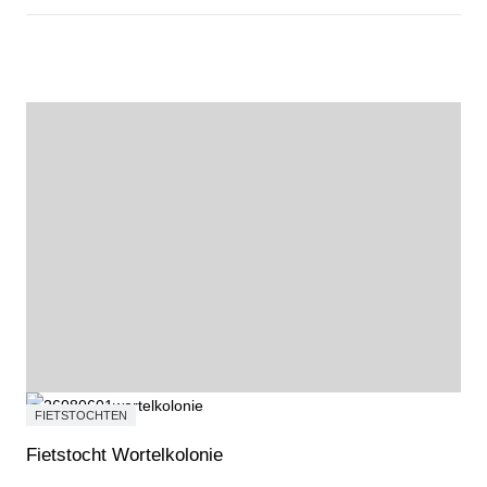
Courgetterisotto met zongedroogde tomaat
FIETSTOCHTEN
Fietstocht Wortelkolonie