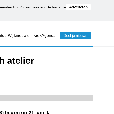
Adverteren
eemden Info
Prinsenbeek info
De Redactie
tuur
Wijknieuws
Kiek
Agenda
Deel je nieuws
 atelier
 begon op 21 juni jl.