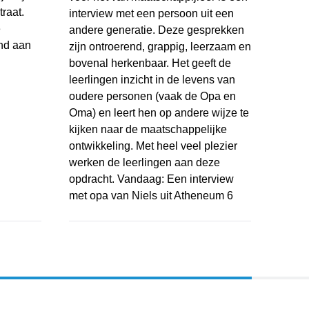
raat.
interview met een persoon uit een
e
andere generatie. Deze gesprekken
and aan
zijn ontroerend, grappig, leerzaam en
bovenal herkenbaar. Het geeft de
leerlingen inzicht in de levens van
lijk cameratoezicht aan de Nikkelstraat
oudere personen (vaak de Opa en
Oma) en leert hen op andere wijze te
kijken naar de maatschappelijke
ontwikkeling. Met heel veel plezier
werken de leerlingen aan deze
opdracht. Vandaag: Een interview
met opa van Niels uit Atheneum 6
Open voor jou - Niels van Loenhout