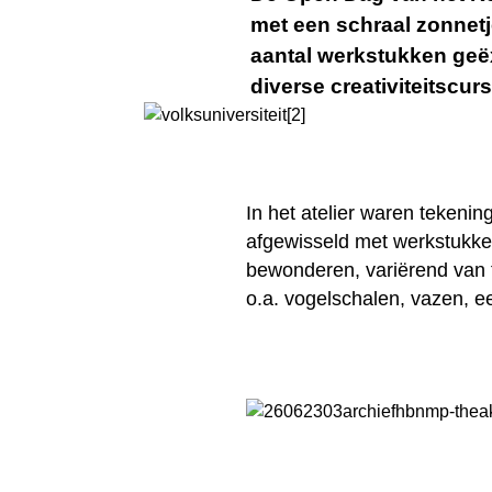
met een schraal zonnetj
aantal werkstukken geë
diverse creativiteitscur
In het atelier waren tekenin
afgewisseld met werkstukken
bewonderen, variërend van f
o.a. vogelschalen, vazen, e