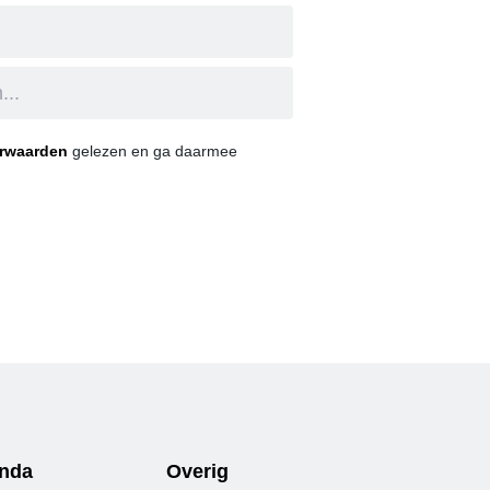
orwaarden
gelezen en ga daarmee
nda
Overig