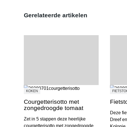
Gerelateerde artikelen
KOKEN
FIETST
Courgetterisotto met
Fietst
zongedroogde tomaat
Deze fie
Zet in 5 stappen deze heerlijke
Dreef en
courgetterisotto met zongedroogde
Kolonie.