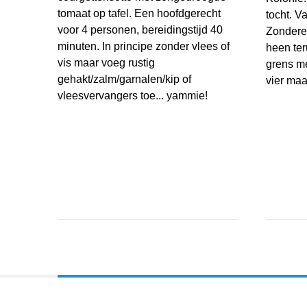
tomaat op tafel. Een hoofdgerecht
tocht. V
voor 4 personen, bereidingstijd 40
Zondere
minuten. In principe zonder vlees of
heen ter
vis maar voeg rustig
grens me
gehakt/zalm/garnalen/kip of
vier maa
vleesvervangers toe... yammie!
Fietstoc
Courgetterisotto met zongedroogde tomaat