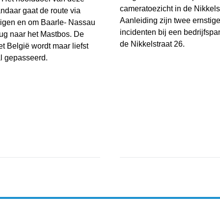
cameratoezicht in de Nikkelst
andaar gaat de route via
Aanleiding zijn twee ernstig
igen en om Baarle- Nassau
incidenten bij een bedrijfsp
ug naar het Mastbos. De
de Nikkelstraat 26.
t België wordt maar liefst
l gepasseerd.
Gemeente Breda plaatst tijde
ht Wortelkolonie