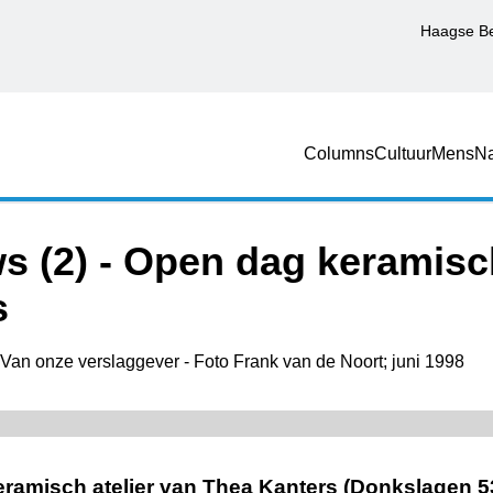
Haagse B
Columns
Cultuur
Mens
Na
s (2) - Open dag keramisch
s
Van onze verslaggever - Foto Frank van de Noort; juni 1998
amisch atelier van Thea Kanters (Donkslagen 53)