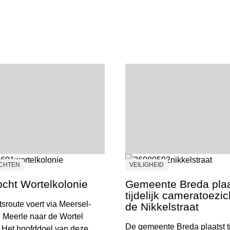
OCHTEN
VEILIGHEID
ocht Wortelkolonie
Gemeente Breda plaa
tijdelijk cameratoezi
tsroute voert via Meersel-
de Nikkelstraat
 Meerle naar de Wortel
De gemeente Breda plaatst ti
 Het hoofddoel van deze