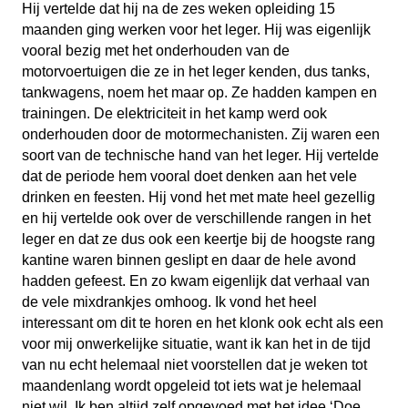
Hij vertelde dat hij na de zes weken opleiding 15
maanden ging werken voor het leger. Hij was eigenlijk
vooral bezig met het onderhouden van de
motorvoertuigen die ze in het leger kenden, dus tanks,
tankwagens, noem het maar op. Ze hadden kampen en
trainingen. De elektriciteit in het kamp werd ook
onderhouden door de motormechanisten. Zij waren een
soort van de technische hand van het leger. Hij vertelde
dat de periode hem vooral doet denken aan het vele
drinken en feesten. Hij vond het met mate heel gezellig
en hij vertelde ook over de verschillende rangen in het
leger en dat ze dus ook een keertje bij de hoogste rang
kantine waren binnen geslipt en daar de hele avond
hadden gefeest. En zo kwam eigenlijk dat verhaal van
de vele mixdrankjes omhoog. Ik vond het heel
interessant om dit te horen en het klonk ook echt als een
voor mij onwerkelijke situatie, want ik kan het in de tijd
van nu echt helemaal niet voorstellen dat je weken tot
maandenlang wordt opgeleid tot iets wat je helemaal
niet wil. Ik ben altijd zelf opgevoed met het idee ‘Doe