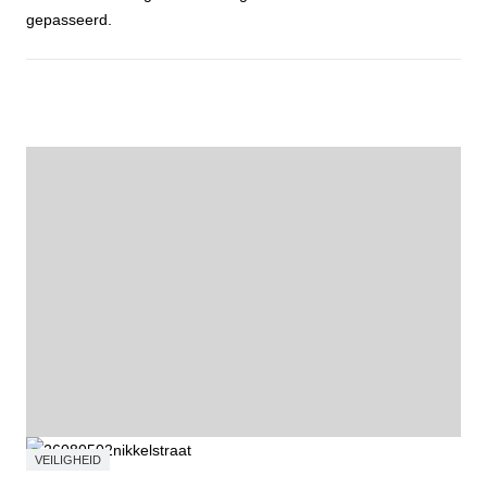
gepasseerd.
Fietstocht Wortelkolonie
VEILIGHEID