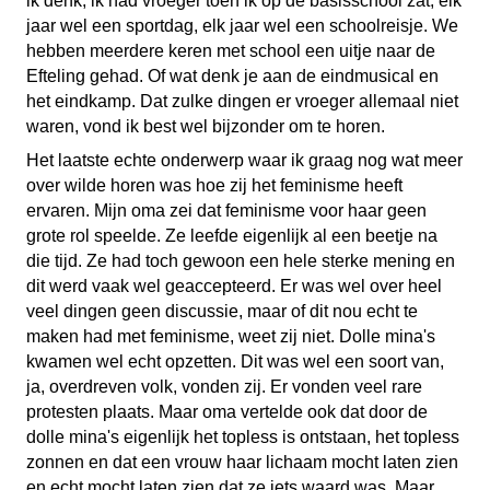
ik denk, ik had vroeger toen ik op de basisschool zat, elk
jaar wel een sportdag, elk jaar wel een schoolreisje. We
hebben meerdere keren met school een uitje naar de
Efteling gehad. Of wat denk je aan de eindmusical en
het eindkamp. Dat zulke dingen er vroeger allemaal niet
waren, vond ik best wel bijzonder om te horen.
Het laatste echte onderwerp waar ik graag nog wat meer
over wilde horen was hoe zij het feminisme heeft
ervaren. Mijn oma zei dat feminisme voor haar geen
grote rol speelde. Ze leefde eigenlijk al een beetje na
die tijd. Ze had toch gewoon een hele sterke mening en
dit werd vaak wel geaccepteerd. Er was wel over heel
veel dingen geen discussie, maar of dit nou echt te
maken had met feminisme, weet zij niet. Dolle mina's
kwamen wel echt opzetten. Dit was wel een soort van,
ja, overdreven volk, vonden zij. Er vonden veel rare
protesten plaats. Maar oma vertelde ook dat door de
dolle mina's eigenlijk het topless is ontstaan, het topless
zonnen en dat een vrouw haar lichaam mocht laten zien
en echt mocht laten zien dat ze iets waard was. Maar