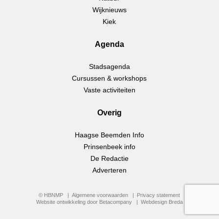
Wijknieuws
Kiek
Agenda
Stadsagenda
Cursussen & workshops
Vaste activiteiten
Overig
Haagse Beemden Info
Prinsenbeek info
De Redactie
Adverteren
© HBNMP
Algemene voorwaarden
Privacy statement
Website ontwikkeling door Betacompany
Webdesign Breda