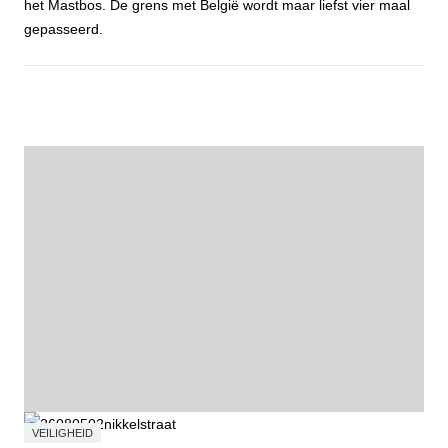
het Mastbos. De grens met België wordt maar liefst vier maal
gepasseerd.
Fietstocht Wortelkolonie
VEILIGHEID