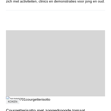
zich met activiteiten, clinics en demonstraties voor jong en oud.
Probeer, ontdek en doe mee tijdens de Open Dag Sport & Cultuur
KOKEN
Courgetterisotto met zongedroogde tomaat