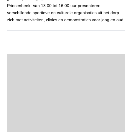
Prinsenbeek. Van 13.00 tot 16.00 uur presenteren
verschillende sportieve en culturele organisaties uit het dorp
zich met activiteiten, clinics en demonstraties voor jong en oud.
Probeer, ontdek en doe mee tijdens de Open Dag Sport & Cultuur