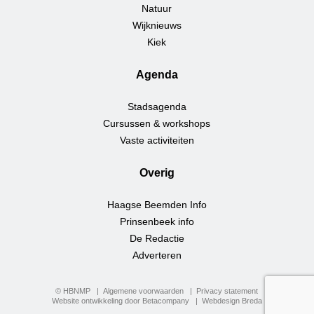
Natuur
Wijknieuws
Kiek
Agenda
Stadsagenda
Cursussen & workshops
Vaste activiteiten
Overig
Haagse Beemden Info
Prinsenbeek info
De Redactie
Adverteren
© HBNMP
Algemene voorwaarden
Privacy statement
Website ontwikkeling door Betacompany
Webdesign Breda