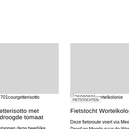
FIETSTOCHTEN
tterisotto met
Fietstocht Wortelkolo
droogde tomaat
Deze fietsroute voert via Mee
 stappen deze heerlijke
Dreef en Meerle naar de Wor