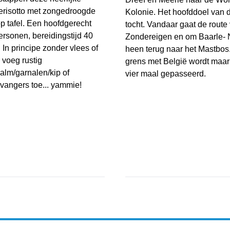
erisotto met zongedroogde
Kolonie. Het hoofddoel van 
p tafel. Een hoofdgerecht
tocht. Vandaar gaat de route 
ersonen, bereidingstijd 40
Zondereigen en om Baarle-
 In principe zonder vlees of
heen terug naar het Mastbos
 voeg rustig
grens met België wordt maar 
alm/garnalen/kip of
vier maal gepasseerd.
vangers toe... yammie!
Fietstocht Wortelkolonie
erisotto met zongedroogde tomaat
port & Cultuur