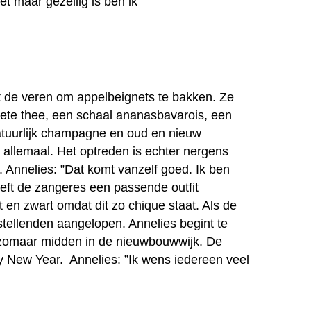
et maar gezellig is ben ik
it de veren om appelbeignets te bakken. Ze
 hete thee, een schaal ananasbavarois, een
atuurlijk champagne en oud en nieuw
er allemaal. Het optreden is echter nergens
. Annelies: ”Dat komt vanzelf goed. Ik ben
 heeft de zangeres een passende outfit
 en zwart omdat dit zo chique staat. Als de
stellenden aangelopen. Annelies begint te
e, zomaar midden in de nieuwbouwwijk. De
 New Year. Annelies: ”Ik wens iedereen veel