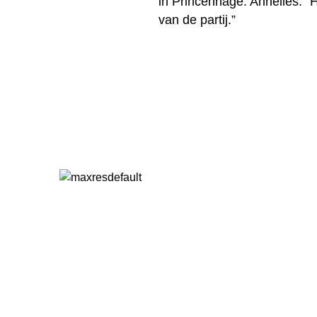
in Princenhage. Annelies: ”H
van de partij.”