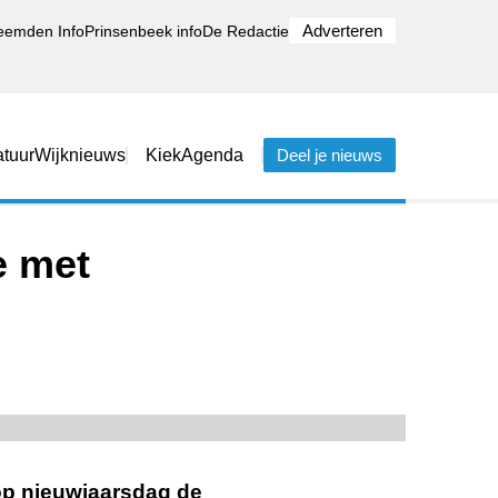
Adverteren
eemden Info
Prinsenbeek info
De Redactie
tuur
Wijknieuws
Kiek
Agenda
Deel je nieuws
e met
 op nieuwjaarsdag de