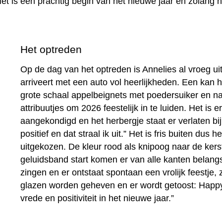
et is een prachtig begin van het nieuwe jaar en zolang h
Het optreden
Op de dag van het optreden is Annelies al vroeg u
arriveert met een auto vol heerlijkheden. Een kan
grote schaal appelbeignets met poedersuiker en n
attribuutjes om 2026 feestelijk in te luiden. Het is 
aangekondigd en het herbergje staat er verlaten bij
positief en dat straal ik uit.” Het is fris buiten dus
uitgekozen. De kleur rood als knipoog naar de kerst
geluidsband start komen er van alle kanten belang
zingen en er ontstaat spontaan een vrolijk feestj
glazen worden geheven en er wordt getoost: Happy
vrede en positiviteit in het nieuwe jaar.”