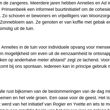
n de zangeres. Meerdere jaren hebben Annelies en Ad in
in Prinsenbeek een informeel buurtinitiatief om de cohesie
. Zo schoven er bewoners en vrijwilligers van Woonzo
 Zonnebloem aan. Ze genoten er van koffie met gebak en
mstig uit de tuin.
e Annelies in de tuin voor individuele opvang voor mense
n mogelijkheid om even uit de eenzaamheid te ontsnappe
enken op anderhalve meter afstand” zegt ze lachend. Voor
 komt bij ons spontaan. Iedereen kan in principe gebrui
alle rust bijkomen van de beslommeringen van de dag 
oemen en het vele groen. Een oase voor de geest. Het i
 werd van het initiatief van Rogier en Yvette en iets te