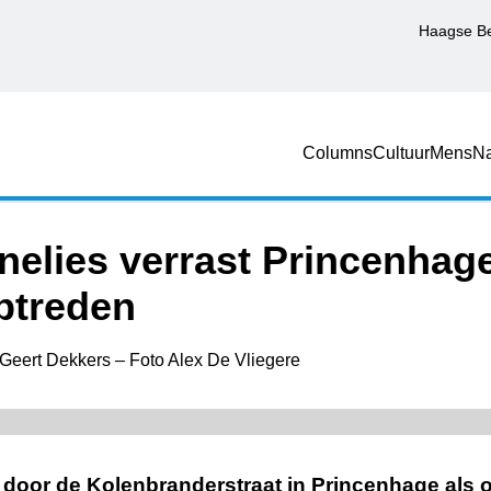
Haagse B
Columns
Cultuur
Mens
Na
elies verrast Princenhag
ptreden
Geert Dekkers – Foto Alex De Vliegere
n door de Kolenbranderstraat in Princenhage als