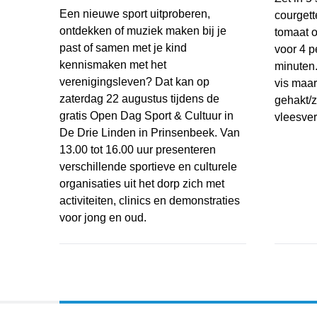
Een nieuwe sport uitproberen,
courgett
ontdekken of muziek maken bij je
tomaat o
past of samen met je kind
voor 4 p
kennismaken met het
minuten.
verenigingsleven? Dat kan op
vis maar
zaterdag 22 augustus tijdens de
gehakt/z
gratis Open Dag Sport & Cultuur in
vleesver
De Drie Linden in Prinsenbeek. Van
13.00 tot 16.00 uur presenteren
Courgett
verschillende sportieve en culturele
organisaties uit het dorp zich met
activiteiten, clinics en demonstraties
voor jong en oud.
Probeer, ontdek en doe mee tijdens de Open Dag S