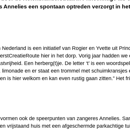
Annelies een spontaan optreden verzorgt in het 
n Nederland is een initiatief van Rogier en Yvette uit P
stCreatieRoute hier in het dorp. Vorig jaar hadden we 
rijheid. Een herberg(t)je. De letter ‘t’ is een woordspeli
ee, limonade en er staat een trommel met schuimkransjes 
n is hier welkom en kan even rustig gaan zitten.” Het fr
id vormen ook de speerpunten van zangeres Annelies. 
en vrijstaand huis met een afgeschermde parkachtige tu