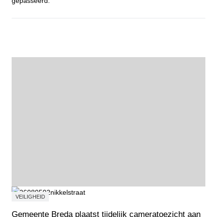
gepasseerd.
Fietstocht Wortelkolonie
VEILIGHEID
Gemeente Breda plaatst tijdelijk cameratoezicht aan