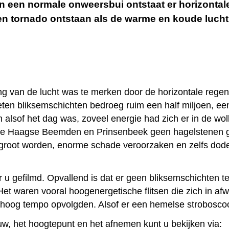
in een normale onweersbui ontstaat er horizontale
n tornado ontstaan als de warme en koude lucht 
g van de lucht was te merken door de horizontale regen
ten bliksemschichten bedroeg ruim een half miljoen, een
tsen alsof het dag was, zoveel energie had zich er in de w
de Haagse Beemden en Prinsenbeek geen hagelstenen g
r groot worden, enorme schade veroorzaken en zelfs dod
 u gefilmd. Opvallend is dat er geen bliksemschichten te
t waren vooral hoogenergetische flitsen die zich in afw
 hoog tempo opvolgden. Alsof er een hemelse strobosco
w, het hoogtepunt en het afnemen kunt u bekijken via: