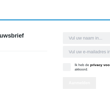
port & Cultuur
euwsbrief
Ik heb de
privacy vo
akkoord.