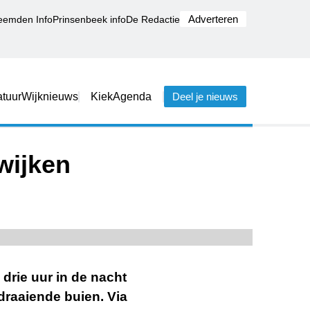
Adverteren
eemden Info
Prinsenbeek info
De Redactie
tuur
Wijknieuws
Kiek
Agenda
Deel je nieuws
wijken
drie uur in de nacht
 draaiende buien. Via