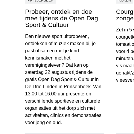
PRINSENBEEK
KOKEN
Probeer, ontdek en doe
Courge
mee tijdens de Open Dag
zonge
Sport & Cultuur
Zet in 5
Een nieuwe sport uitproberen,
courgett
ontdekken of muziek maken bij je
tomaat o
past of samen met je kind
voor 4 p
kennismaken met het
minuten.
verenigingsleven? Dat kan op
vis maar
zaterdag 22 augustus tijdens de
gehakt/z
gratis Open Dag Sport & Cultuur in
vleesver
De Drie Linden in Prinsenbeek. Van
13.00 tot 16.00 uur presenteren
Courgett
verschillende sportieve en culturele
organisaties uit het dorp zich met
activiteiten, clinics en demonstraties
voor jong en oud.