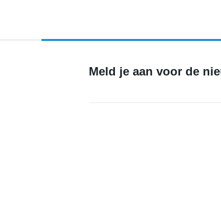
Probeer, ontdek en doe mee tijdens de Open Dag S
Meld je aan voor de ni