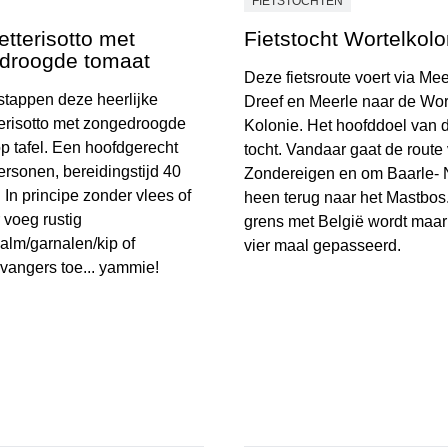
FIETSTOCHTEN
tterisotto met
Fietstocht Wortelkolo
droogde tomaat
Deze fietsroute voert via Mee
 stappen deze heerlijke
Dreef en Meerle naar de Wor
erisotto met zongedroogde
Kolonie. Het hoofddoel van 
p tafel. Een hoofdgerecht
tocht. Vandaar gaat de route 
ersonen, bereidingstijd 40
Zondereigen en om Baarle-
 In principe zonder vlees of
heen terug naar het Mastbos
 voeg rustig
grens met België wordt maar 
alm/garnalen/kip of
vier maal gepasseerd.
vangers toe... yammie!
Fietstocht Wortelkolonie
erisotto met zongedroogde tomaat