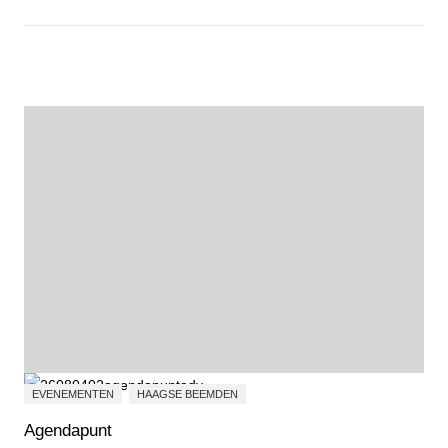
Open voor jou - Niels van Loenhout
EVENEMENTEN
HAAGSE BEEMDEN
Agendapunt