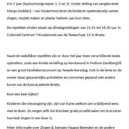
t/m 7 jaar (basisschoolgroepen 1, 2 en 3). Onder leiding van zangdocente
Margo Godderij – van Oosterhout leren de kinderen spelenderwijs samen
zingen, muziek maken en plezier beleven aan hun stem.
De repetities vinden plaats op dinsdagmiddagen van 15.45 tot 16.30 uur in
Cultureel Centrum ’t Kraaiennest aan de Tweeschaar 12 in Breda.
Naast de wekelijkse repetities zijn er door het jaar heen verschillende leuke
optredens, zoals een kindervertelling op kerstavond in Podium Zandberg58
en een groot familiekerstconcert op Tweede Kerstdag. Ook in de lente en de
zomer staan gezamenlijke activiteiten en concerten gepland met andere
koren van de Kooracademie Breda.
Kom een keer kijken!
Kinderen die nieuwsgierig zijn, zijn van harte welkom om vrijblijvend eens
mee te doen. Ze mogen zelfs tot drie keer gratis proefdraaien om te ervaren
hoe leuk zingen in een koor is.
Meer informatie over Zingen & Swingen Haagse Beemden en de andere