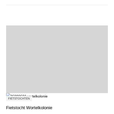
Courgetterisotto met zongedroogde tomaat
FIETSTOCHTEN
Fietstocht Wortelkolonie