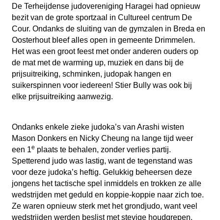
De Terheijdense judovereniging Haragei had opnieuw
bezit van de grote sportzaal in Cultureel centrum De
Cour. Ondanks de sluiting van de gymzalen in Breda en
Oosterhout bleef alles open in gemeente Drimmelen.
Het was een groot feest met onder anderen ouders op
de mat met de warming up, muziek en dans bij de
prijsuitreiking, schminken, judopak hangen en
suikerspinnen voor iedereen! Stier Bully was ook bij
elke prijsuitreiking aanwezig.
Ondanks enkele zieke judoka’s van Arashi wisten
Mason Donkers en Nicky Cheung na lange tijd weer
e
een 1
plaats te behalen, zonder verlies partij.
Spetterend judo was lastig, want de tegenstand was
voor deze judoka’s heftig. Gelukkig beheersen deze
jongens het tactische spel inmiddels en trokken ze alle
wedstrijden met geduld en koppie-koppie naar zich toe.
Ze waren opnieuw sterk met het grondjudo, want veel
wedstrijden werden beslist met stevige houdgrepen.