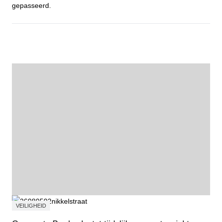
gepasseerd.
Fietstocht Wortelkolonie
VEILIGHEID