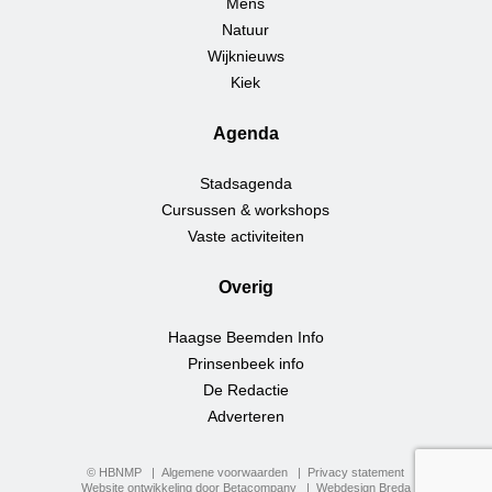
Mens
Natuur
Wijknieuws
Kiek
Agenda
Stadsagenda
Cursussen & workshops
Vaste activiteiten
Overig
Haagse Beemden Info
Prinsenbeek info
De Redactie
Adverteren
© HBNMP
Algemene voorwaarden
Privacy statement
Website ontwikkeling door Betacompany
Webdesign Breda