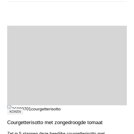
Probeer, ontdek en doe mee tijdens de Open Dag Sport & Cultuur
KOKEN
Courgetterisotto met zongedroogde tomaat
Zet in 5 stappen deze heerlijke courgetterisotto met