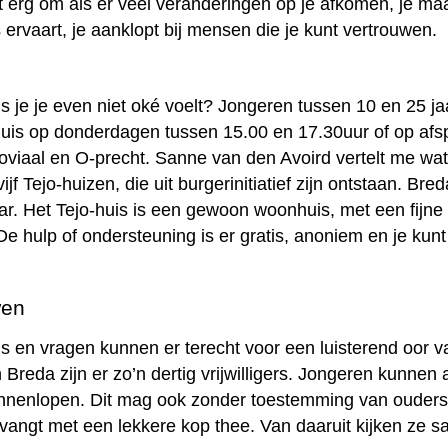
niet erg om als er veel veranderingen op je afkomen, je maa
s ervaart, je aanklopt bij mensen die je kunt vertrouwen.
ls je je even niet oké voelt? Jongeren tussen 10 en 25 j
uis op donderdagen tussen 15.00 en 17.30uur of op afspra
viaal en O-precht. Sanne van den Avoird vertelt me wat h
ijf Tejo-huizen, die uit burgerinitiatief zijn ontstaan. B
aar. Het Tejo-huis is een gewoon woonhuis, met een fijn
De hulp of ondersteuning is er gratis, anoniem en je kunt 
wen
s en vragen kunnen er terecht voor een luisterend oor van
Breda zijn er zo’n dertig vrijwilligers. Jongeren kunnen
nenlopen. Dit mag ook zonder toestemming van ouders of
angt met een lekkere kop thee. Van daaruit kijken ze s