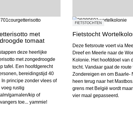
FIETSTOCHTEN
tterisotto met
Fietstocht Wortelkolo
droogde tomaat
Deze fietsroute voert via Mee
 stappen deze heerlijke
Dreef en Meerle naar de Wor
erisotto met zongedroogde
Kolonie. Het hoofddoel van 
p tafel. Een hoofdgerecht
tocht. Vandaar gaat de route 
ersonen, bereidingstijd 40
Zondereigen en om Baarle-
 In principe zonder vlees of
heen terug naar het Mastbos
 voeg rustig
grens met België wordt maar 
alm/garnalen/kip of
vier maal gepasseerd.
vangers toe... yammie!
Fietstocht Wortelkolonie
erisotto met zongedroogde tomaat