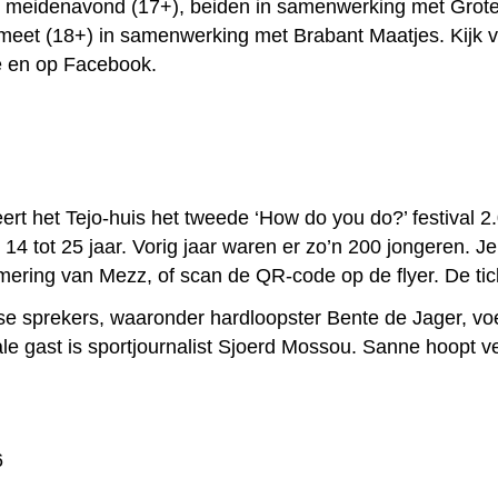
meidenavond (17+), beiden in samenwerking met Grote 
meet (18+) in samenwerking met Brabant Maatjes. Kijk v
te en op Facebook.
rt het Tejo-huis het tweede ‘How do you do?’ festival 2.
4 tot 25 jaar. Vorig jaar waren er zo’n 200 jongeren. Je
mering van Mezz, of scan de QR-code op de flyer. De tick
rse sprekers, waaronder hardloopster Bente de Jager, voet
e gast is sportjournalist Sjoerd Mossou. Sanne hoopt v
6