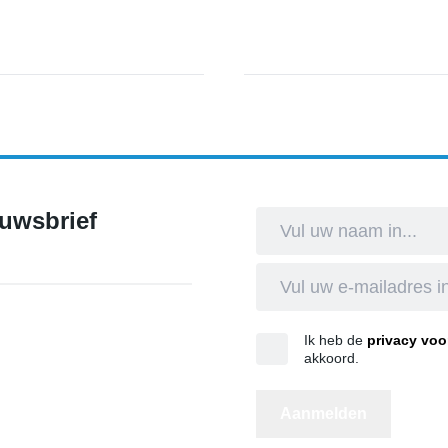
port & Cultuur
euwsbrief
Ik heb de
privacy vo
akkoord.