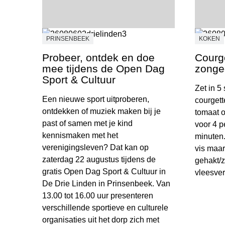
PRINSENBEEK
KOKEN
Probeer, ontdek en doe
Courge
mee tijdens de Open Dag
zonge
Sport & Cultuur
Zet in 5
Een nieuwe sport uitproberen,
courgett
ontdekken of muziek maken bij je
tomaat o
past of samen met je kind
voor 4 p
kennismaken met het
minuten.
verenigingsleven? Dat kan op
vis maar
zaterdag 22 augustus tijdens de
gehakt/z
gratis Open Dag Sport & Cultuur in
vleesver
De Drie Linden in Prinsenbeek. Van
13.00 tot 16.00 uur presenteren
Courgett
verschillende sportieve en culturele
organisaties uit het dorp zich met