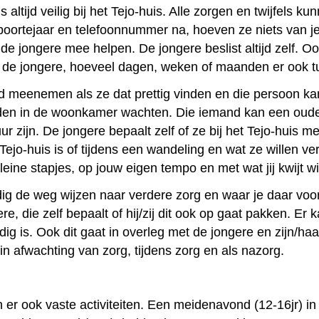
 altijd veilig bij het Tejo-huis. Alle zorgen en twijfels 
oortejaar en telefoonnummer na, hoeven ze niets van je
de jongere mee helpen. De jongere beslist altijd zelf. Ook
n de jongere, hoeveel dagen, weken of maanden er ook t
meenemen als ze dat prettig vinden en die persoon kan 
en in de woonkamer wachten. Die iemand kan een ouder, 
uur zijn. De jongere bepaalt zelf of ze bij het Tejo-huis 
 Tejo-huis is of tijdens een wandeling en wat ze willen vert
kleine stapjes, op jouw eigen tempo en met wat jij kwijt wil
ig de weg wijzen naar verdere zorg en waar je daar voor 
ere, die zelf bepaalt of hij/zij dit ook op gaat pakken. E
 is. Ook dit gaat in overleg met de jongere en zijn/haar
 in afwachting van zorg, tijdens zorg en als nazorg.
jn er ook vaste activiteiten. Een meidenavond (12-16jr) 