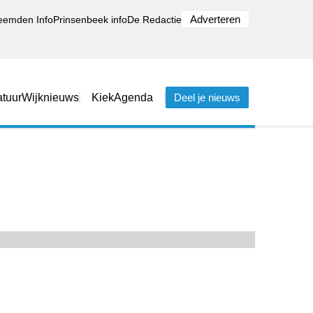
Adverteren
eemden Info
Prinsenbeek info
De Redactie
tuur
Wijknieuws
Kiek
Agenda
Deel je nieuws