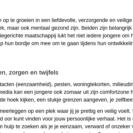
m op te groeien in een liefdevolle, verzorgende en veilige
iek, maar ook mentaal gezond zijn. Beiden zijn belangrijk
tiegerichte maatschappij lukt het niet iedere jongere om 
op hun bordje om mee om te gaan tijdens hun ontwikkeli
en, zorgen en twijfels
ontacten (eenzaamheid), pesten, woningtekorten, milieudi
media kan een jongere ook zomaar uit zijn comfortzone 
de hoek kijken, een stukje grenzen aangeven, je zelfbeel
neerleggen op een plek waar jij je prettig en veilig voelt
nd oor kunt vinden voor jouw persoonlijke verhaal. Het is 
 om hulp te zoeken als je je eenzaam, verward of onzeker v