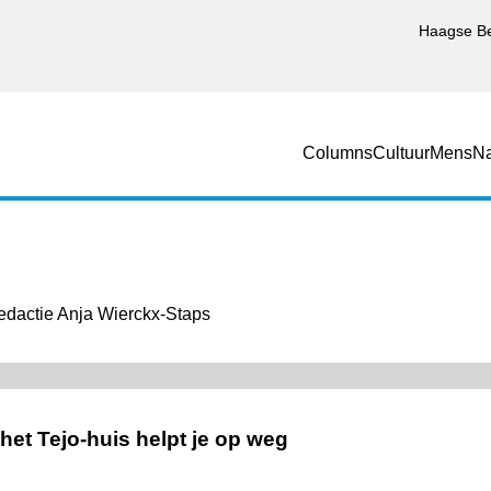
Haagse B
Columns
Cultuur
Mens
Na
dactie Anja Wierckx-Staps
 het Tejo-huis helpt je op weg