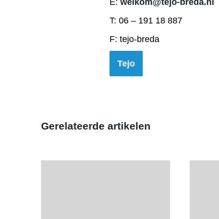
E:
welkom@tejo-breda.nl
T: 06 – 191 18 887
F: tejo-breda
Tejo
Gerelateerde artikelen