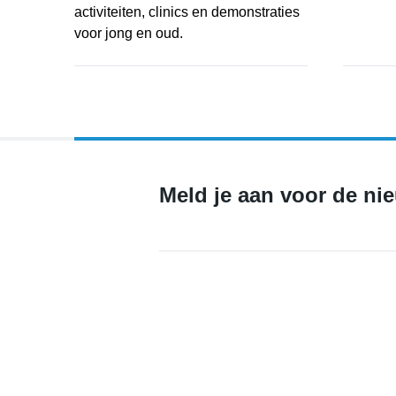
activiteiten, clinics en demonstraties
voor jong en oud.
Probeer, ontdek en doe mee tijdens de Open Dag S
Meld je aan voor de ni